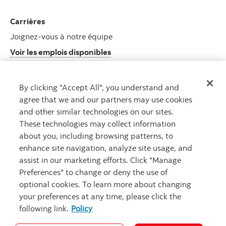
Carrières
Joignez-vous à notre équipe
Voir les emplois disponibles
Centre des médias
By clicking "Accept All", you understand and
Dernières nouvelles
agree that we and our partners may use cookies
Récents communiqués de presse
and other similar technologies on our sites.
These technologies may collect information
about you, including browsing patterns, to
enhance site navigation, analyze site usage, and
assist in our marketing efforts. Click "Manage
Preferences" to change or deny the use of
optional cookies. To learn more about changing
your preferences at any time, please click the
Notes juridiques
Confidentialité
Accessibilité
following link.
Policy
Banquescotia.com
Sécurité et fraude