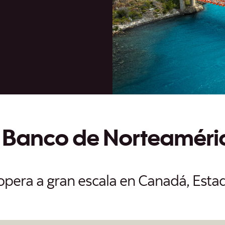
btiene tres premios Global Finance 2026 para América Latina y
l Banco de Norteaméri
opera a gran escala en Canadá, Esta