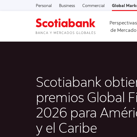
Personal
Business
Commercial
Global Mark
Perspectivas
de Mercado
Scotiabank obtie
premios Global F
2026 para Améri
y el Caribe