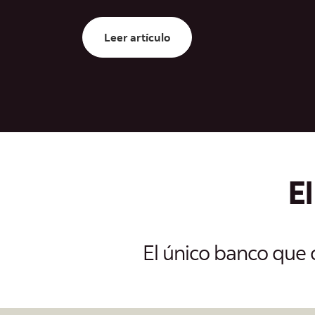
Leer artículo: Scotiabank o
Leer artículo
E
El único banco que 