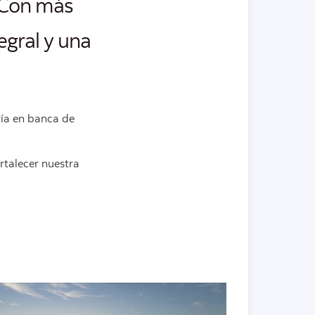
. Con más
egral y una
ría en banca de
talecer nuestra