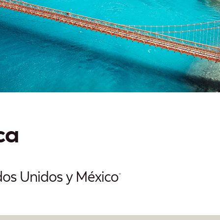
 el Caribe
ca
dos Unidos y México
*