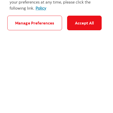
your preferences at any time, please click the
following link.
Policy
Manage Preferences
Accept All
"High angle v
La Banque Scotia aide Purolator à
acquérir Livingston International
La Banque Scotia est fière d’avoir agi à titre de