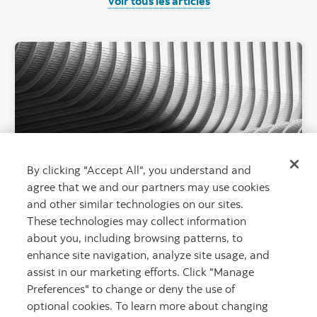
Voir tous les articles
"Crossing Line
By clicking "Accept All", you understand and
agree that we and our partners may use cookies
and other similar technologies on our sites.
Scotiabank développe une base
These technologies may collect information
florissante dans le capital-
about you, including browsing patterns, to
investissement aux États-Unis
enhance site navigation, analyze site usage, and
assist in our marketing efforts. Click "Manage
Impressionner les partenaires américains grâce
Preferences" to change or deny the use of
à l’élargissement des capacités produits et des
optional cookies. To learn more about changing
canaux de gestion de patrimoine.