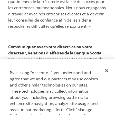
quotidienne de la trésorerie est la clé du succès pour
les entreprises multinationales. Nous nous engageons
à travailler avec nos entreprises clientes et à devenir
leur conseiller de confiance afin de les aider à
résoudre les difficultés qu’elles rencontrent. »
Communiquez avec votre directrice ou votre
directeur, Relations d’affaires de la Banque Scotia
pour en savoir plus sur nos capacités de gestion de
trésorerie et sur la façon dont nous pouvons aider
votre entreprise.
By clicking "Accept All", you understand and
agree that we and our partners may use cookies
and other similar technologies on our sites.
These technologies may collect information
1
about you, including browsing patterns, to
Rapport
Fintech 2025+
de Convera
enhance site navigation, analyze site usage, and
2
Swift, octobre 2024.
assist in our marketing efforts. Click "Manage