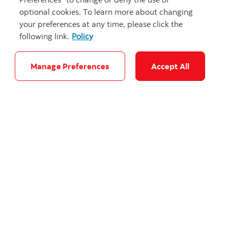
optional cookies. To learn more about changing
Ces prix mettent en lumière l’innovation de
your preferences at any time, please click the
Scotiabank dans les produits FX, la technologie
following link.
Policy
et le service axé sur le client à travers les
marchés mondiaux.
Manage Preferences
Accept All