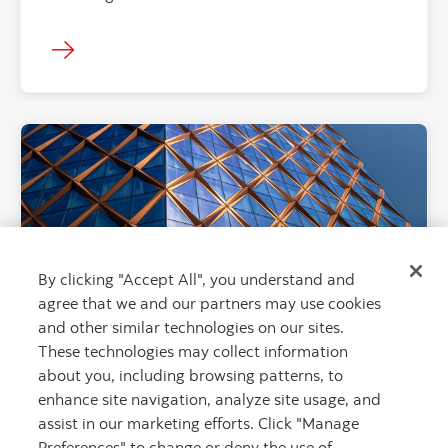
"Facade of hig
By clicking "Accept All", you understand and
agree that we and our partners may use cookies
and other similar technologies on our sites.
These technologies may collect information
about you, including browsing patterns, to
Global Finance décerne à Scotiabank les
prix de Meilleure banque de change au
enhance site navigation, analyze site usage, and
Canada et Meilleur fournisseur mondial
assist in our marketing efforts. Click "Manage
de produits dérivés FX
Preferences" to change or deny the use of