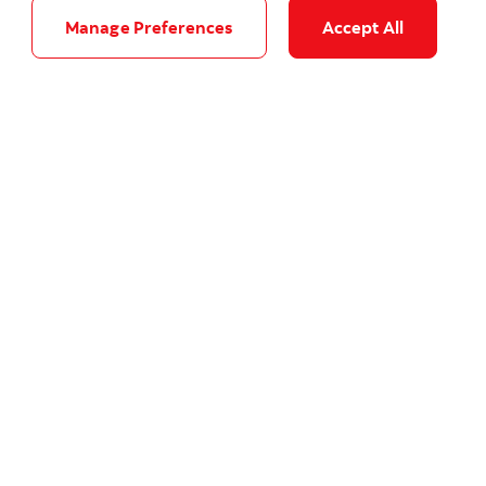
Manage Preferences
Accept All
La Banque Scotia lance une plateforme
mondiale d'IA pour fournir des
informations plus rapidement et de
meilleurs conseils aux clients
Découvrez comment la banque tire parti de la
nouvelle plate-forme pour fournir des
informations plus rapidement et de meilleurs
conseils à ses clients mondiaux.
Carrières