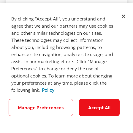
By clicking "Accept All", you understand and
agree that we and our partners may use cookies
and other similar technologies on our sites.
These technologies may collect information
about you, including browsing patterns, to
enhance site navigation, analyze site usage, and
assist in our marketing efforts. Click "Manage
Preferences" to change or deny the use of
optional cookies. To learn more about changing
your preferences at any time, please click the
following link.
Policy
La Banque Scotia lance une plateforme
Manage Preferences
Accept All
mondiale d'IA pour fournir des
informations plus rapidement et de
meilleurs conseils aux clients